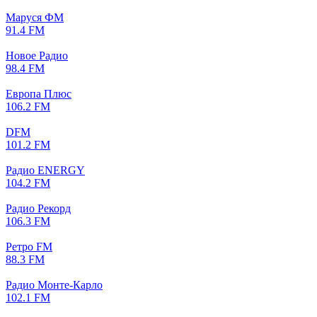
Маруся ФМ
91.4 FM
Новое Радио
98.4 FM
Европа Плюс
106.2 FM
DFM
101.2 FM
Радио ENERGY
104.2 FM
Радио Рекорд
106.3 FM
Ретро FM
88.3 FM
Радио Монте-Карло
102.1 FM