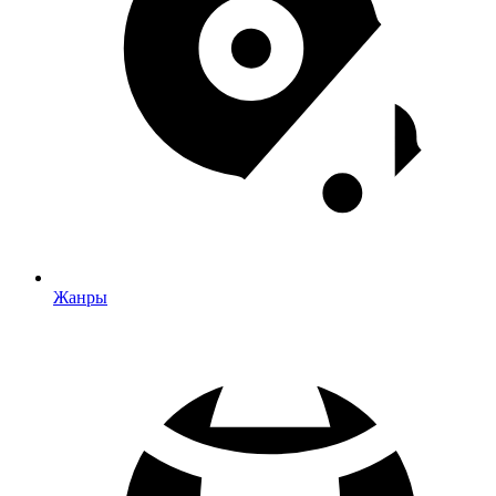
Жанры