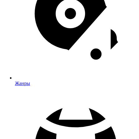
Жанры