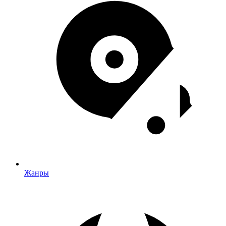
Жанры