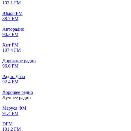
102.1 FM
Юмор FM
88.7 FM
Авторадио
90.3 FM
Хит FM
107.4 FM
Дорожное радио
96.0 FM
Радио Дача
92.4 FM
Хорошее радио
Лучшее радио
Маруся ФМ
91.4 FM
DFM
101.2 FM