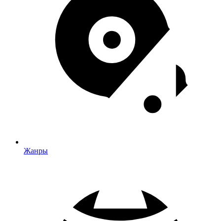
Жанры