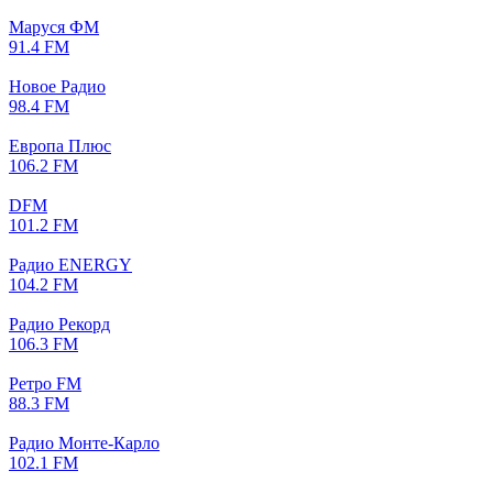
Маруся ФМ
91.4 FM
Новое Радио
98.4 FM
Европа Плюс
106.2 FM
DFM
101.2 FM
Радио ENERGY
104.2 FM
Радио Рекорд
106.3 FM
Ретро FM
88.3 FM
Радио Монте-Карло
102.1 FM