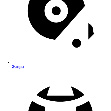
Жанры