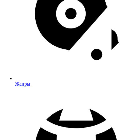
Жанры