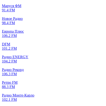
Маруся ФМ
91.4 FM
Новое Радио
98.4 FM
Европа Плюс
106.2 FM
DFM
101.2 FM
Радио ENERGY
104.2 FM
Радио Рекорд
106.3 FM
Ретро FM
88.3 FM
Радио Монте-Карло
102.1 FM