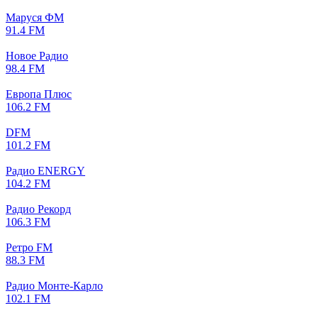
Маруся ФМ
91.4 FM
Новое Радио
98.4 FM
Европа Плюс
106.2 FM
DFM
101.2 FM
Радио ENERGY
104.2 FM
Радио Рекорд
106.3 FM
Ретро FM
88.3 FM
Радио Монте-Карло
102.1 FM