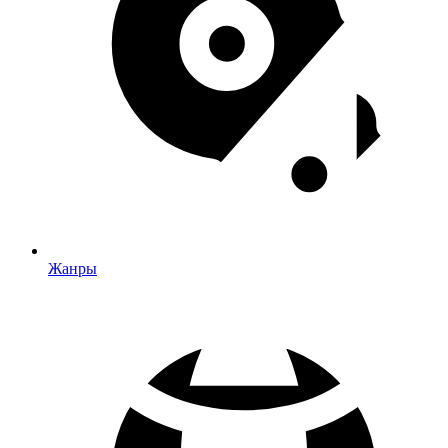
Жанры