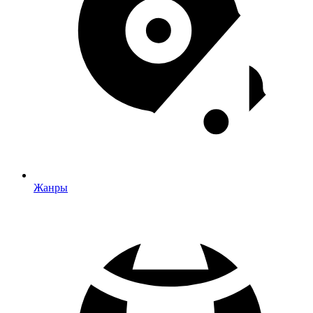
Жанры