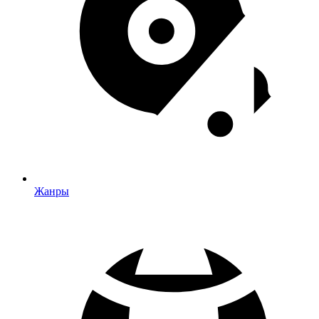
Жанры