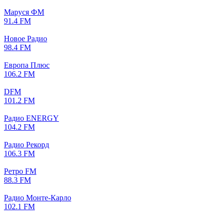
Маруся ФМ
91.4 FM
Новое Радио
98.4 FM
Европа Плюс
106.2 FM
DFM
101.2 FM
Радио ENERGY
104.2 FM
Радио Рекорд
106.3 FM
Ретро FM
88.3 FM
Радио Монте-Карло
102.1 FM