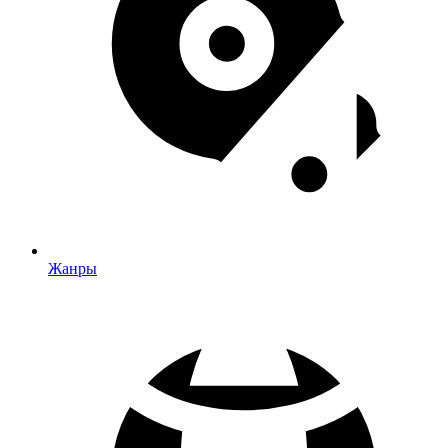
Жанры