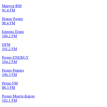
Маруся ФМ
91.4 FM
Новое Радио
98.4 FM
Европа Плюс
106.2 FM
DFM
101.2 FM
Радио ENERGY
104.2 FM
Радио Рекорд
106.3 FM
Ретро FM
88.3 FM
Радио Монте-Карло
102.1 FM