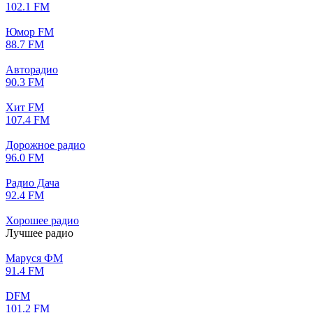
102.1 FM
Юмор FM
88.7 FM
Авторадио
90.3 FM
Хит FM
107.4 FM
Дорожное радио
96.0 FM
Радио Дача
92.4 FM
Хорошее радио
Лучшее радио
Маруся ФМ
91.4 FM
DFM
101.2 FM