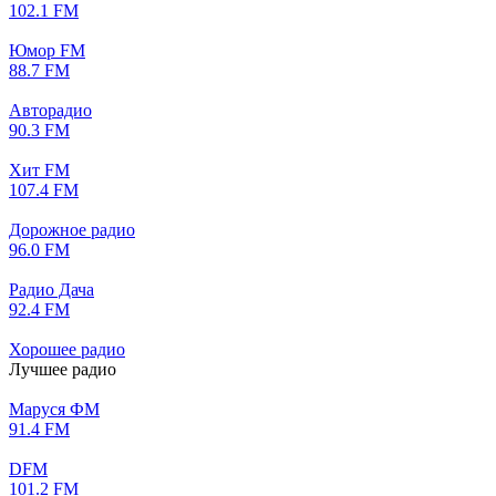
102.1 FM
Юмор FM
88.7 FM
Авторадио
90.3 FM
Хит FM
107.4 FM
Дорожное радио
96.0 FM
Радио Дача
92.4 FM
Хорошее радио
Лучшее радио
Маруся ФМ
91.4 FM
DFM
101.2 FM