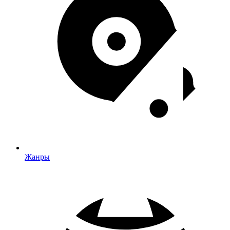
Жанры