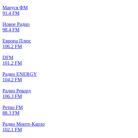
Маруся ФМ
91.4 FM
Новое Радио
98.4 FM
Европа Плюс
106.2 FM
DFM
101.2 FM
Радио ENERGY
104.2 FM
Радио Рекорд
106.3 FM
Ретро FM
88.3 FM
Радио Монте-Карло
102.1 FM