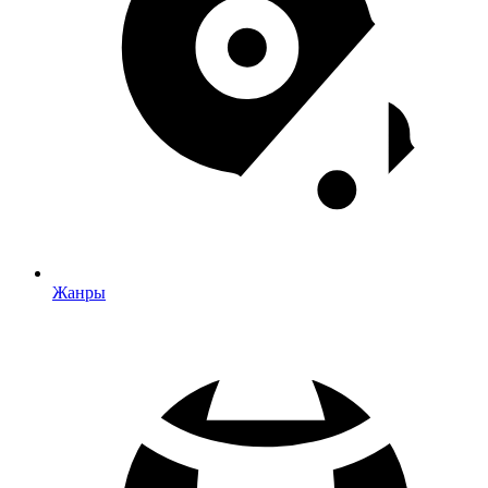
Жанры