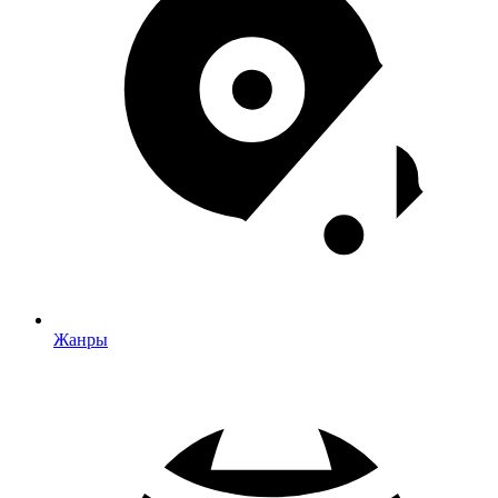
Жанры