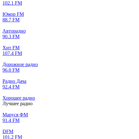
102.1 FM
Юмор FM
88.7 FM
Авторадио
90.3 FM
Хит FM
107.4 FM
Дорожное радио
96.0 FM
Радио Дача
92.4 FM
Хорошее радио
Лучшее радио
Маруся ФМ
91.4 FM
DFM
101.2 FM