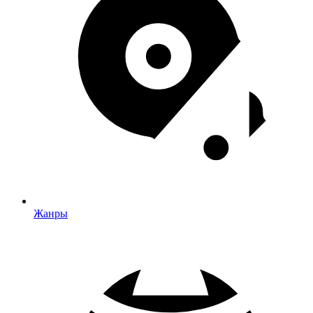
Жанры