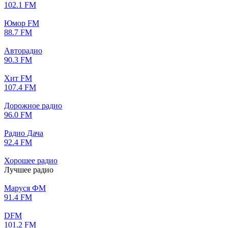
102.1 FM
Юмор FM
88.7 FM
Авторадио
90.3 FM
Хит FM
107.4 FM
Дорожное радио
96.0 FM
Радио Дача
92.4 FM
Хорошее радио
Лучшее радио
Маруся ФМ
91.4 FM
DFM
101.2 FM