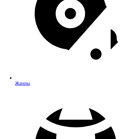
Жанры