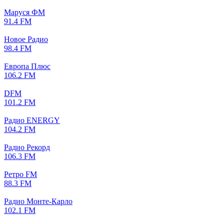
Маруся ФМ
91.4 FM
Новое Радио
98.4 FM
Европа Плюс
106.2 FM
DFM
101.2 FM
Радио ENERGY
104.2 FM
Радио Рекорд
106.3 FM
Ретро FM
88.3 FM
Радио Монте-Карло
102.1 FM