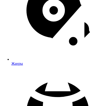
Жанры