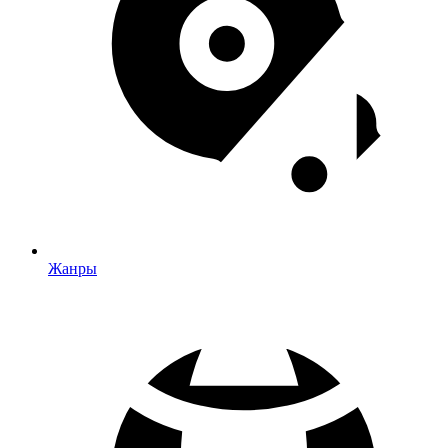
Жанры