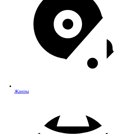
Жанры