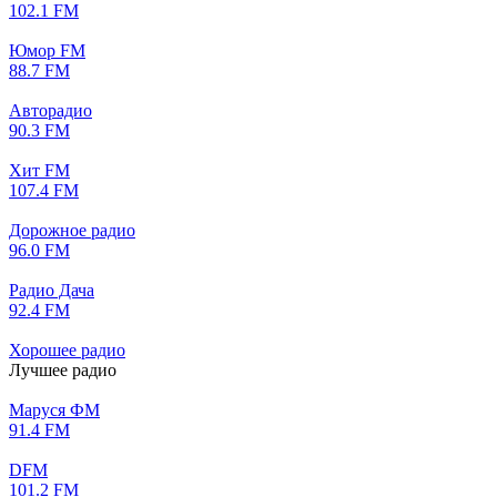
102.1 FM
Юмор FM
88.7 FM
Авторадио
90.3 FM
Хит FM
107.4 FM
Дорожное радио
96.0 FM
Радио Дача
92.4 FM
Хорошее радио
Лучшее радио
Маруся ФМ
91.4 FM
DFM
101.2 FM