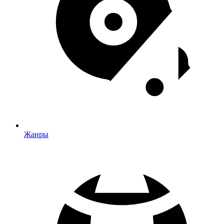
Жанры