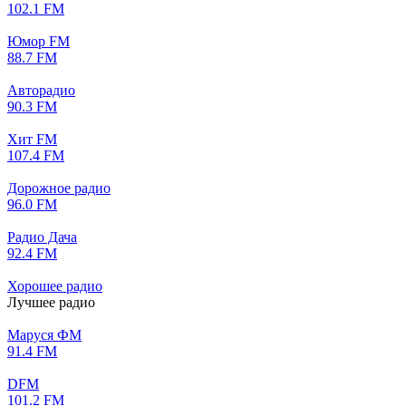
102.1 FM
Юмор FM
88.7 FM
Авторадио
90.3 FM
Хит FM
107.4 FM
Дорожное радио
96.0 FM
Радио Дача
92.4 FM
Хорошее радио
Лучшее радио
Маруся ФМ
91.4 FM
DFM
101.2 FM