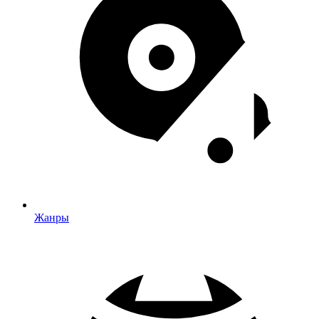
Жанры