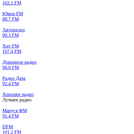
102.1 FM
Юмор FM
88.7 FM
Авторадио
90.3 FM
Хит FM
107.4 FM
Дорожное радио
96.0 FM
Радио Дача
92.4 FM
Хорошее радио
Лучшее радио
Маруся ФМ
91.4 FM
DFM
101.2 FM