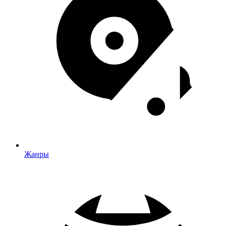
Жанры