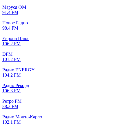
Маруся ФМ
91.4 FM
Новое Радио
98.4 FM
Европа Плюс
106.2 FM
DFM
101.2 FM
Радио ENERGY
104.2 FM
Радио Рекорд
106.3 FM
Ретро FM
88.3 FM
Радио Монте-Карло
102.1 FM