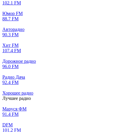
102.1 FM
Юмор FM
88.7 FM
Авторадио
90.3 FM
Хит FM
107.4 FM
Дорожное радио
96.0 FM
Радио Дача
92.4 FM
Хорошее радио
Лучшее радио
Маруся ФМ
91.4 FM
DFM
101.2 FM