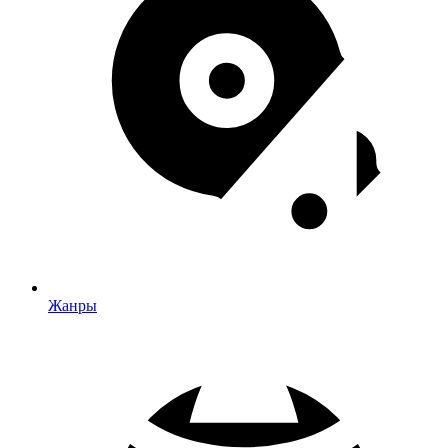
Жанры