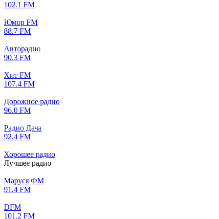
102.1 FM
Юмор FM
88.7 FM
Авторадио
90.3 FM
Хит FM
107.4 FM
Дорожное радио
96.0 FM
Радио Дача
92.4 FM
Хорошее радио
Лучшее радио
Маруся ФМ
91.4 FM
DFM
101.2 FM