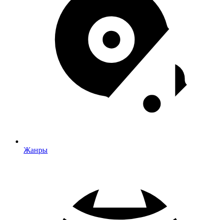
Жанры