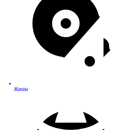
Жанры