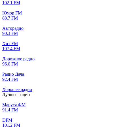
102.1 FM
Юмор FM
88.7 FM
Авторадио
90.3 FM
Хит FM
107.4 FM
Дорожное радио
96.0 FM
Радио Дача
92.4 FM
Хорошее радио
Лучшее радио
Маруся ФМ
91.4 FM
DFM
101.2 FM