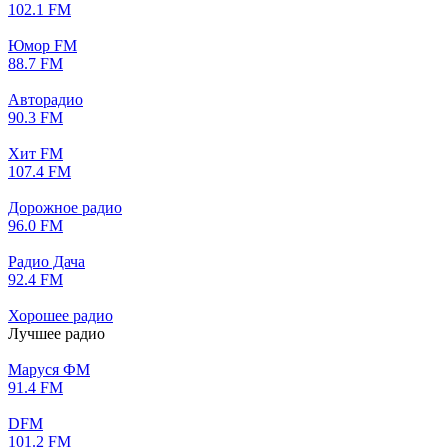
102.1 FM
Юмор FM
88.7 FM
Авторадио
90.3 FM
Хит FM
107.4 FM
Дорожное радио
96.0 FM
Радио Дача
92.4 FM
Хорошее радио
Лучшее радио
Маруся ФМ
91.4 FM
DFM
101.2 FM