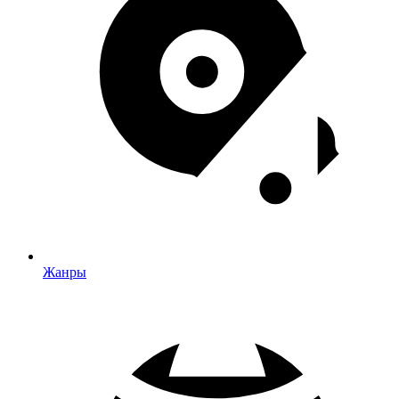
Жанры