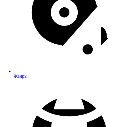
Жанры