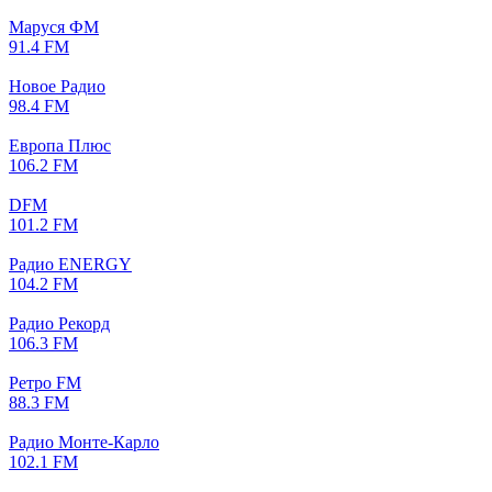
Маруся ФМ
91.4 FM
Новое Радио
98.4 FM
Европа Плюс
106.2 FM
DFM
101.2 FM
Радио ENERGY
104.2 FM
Радио Рекорд
106.3 FM
Ретро FM
88.3 FM
Радио Монте-Карло
102.1 FM