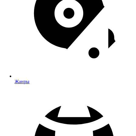
Жанры