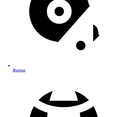
Жанры