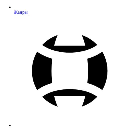
Жанры