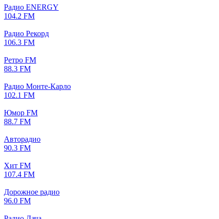
Радио ENERGY
104.2 FM
Радио Рекорд
106.3 FM
Ретро FM
88.3 FM
Радио Монте-Карло
102.1 FM
Юмор FM
88.7 FM
Авторадио
90.3 FM
Хит FM
107.4 FM
Дорожное радио
96.0 FM
Радио Дача