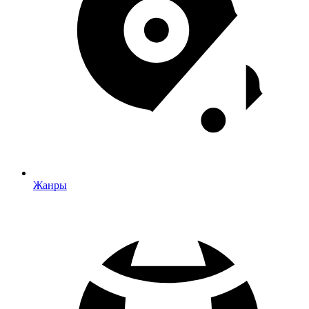
Жанры