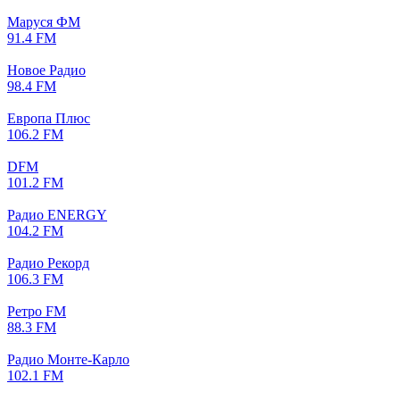
Маруся ФМ
91.4 FM
Новое Радио
98.4 FM
Европа Плюс
106.2 FM
DFM
101.2 FM
Радио ENERGY
104.2 FM
Радио Рекорд
106.3 FM
Ретро FM
88.3 FM
Радио Монте-Карло
102.1 FM