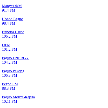
Маруся ФМ
91.4 FM
Новое Радио
98.4 FM
Европа Плюс
106.2 FM
DFM
101.2 FM
Радио ENERGY
104.2 FM
Радио Рекорд
106.3 FM
Ретро FM
88.3 FM
Радио Монте-Карло
102.1 FM