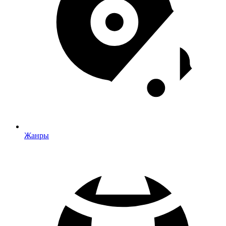
Жанры