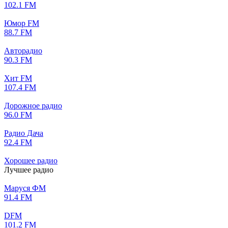
102.1 FM
Юмор FM
88.7 FM
Авторадио
90.3 FM
Хит FM
107.4 FM
Дорожное радио
96.0 FM
Радио Дача
92.4 FM
Хорошее радио
Лучшее радио
Маруся ФМ
91.4 FM
DFM
101.2 FM