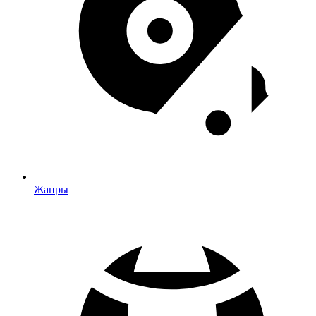
Жанры