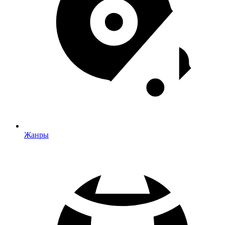
Жанры