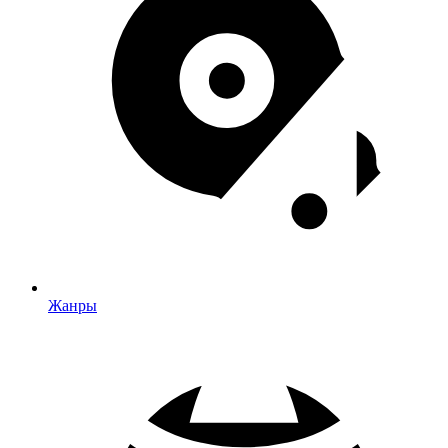
Жанры