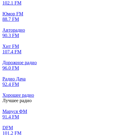
102.1 FM
Юмор FM
88.7 FM
Авторадио
90.3 FM
Хит FM
107.4 FM
Дорожное радио
96.0 FM
Радио Дача
92.4 FM
Хорошее радио
Лучшее радио
Маруся ФМ
91.4 FM
DFM
101.2 FM