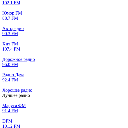
102.1 FM
Юмор FM
88.7 FM
Авторадио
90.3 FM
Хит FM
107.4 FM
Дорожное радио
96.0 FM
Радио Дача
92.4 FM
Хорошее радио
Лучшее радио
Маруся ФМ
91.4 FM
DFM
101.2 FM