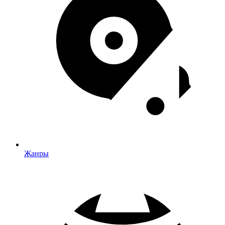
Жанры