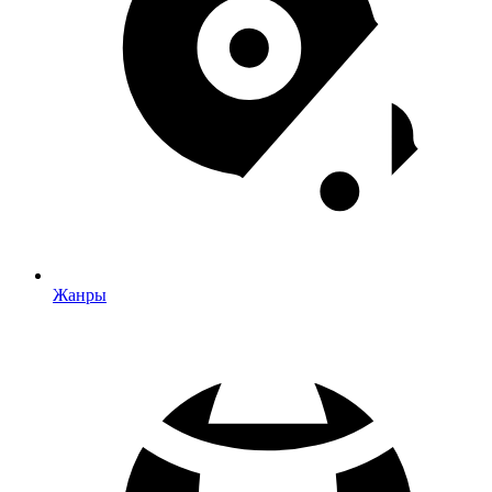
Жанры